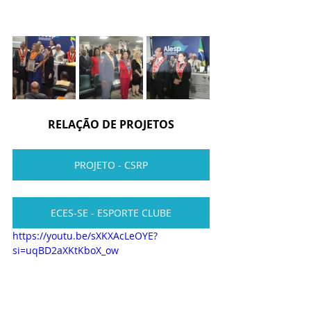
RELAÇÃO DE PROJETOS
PROJETO - CSRP
ECES-SE - ESPORTE CLUBE
https://youtu.be/sXKXAcLeOYE?
si=uqBD2aXKtKboX_ow