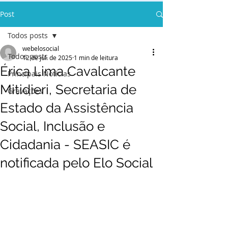
Post
Todos posts
webelosocial
Todos posts
12 de jul. de 2025
1 min de leitura
Érica Lima Cavalcante
Principais Notícias
Mitidieri, Secretaria de
Gravações
Estado da Assistência
Social, Inclusão e
Cidadania - SEASIC é
notificada pelo Elo Social