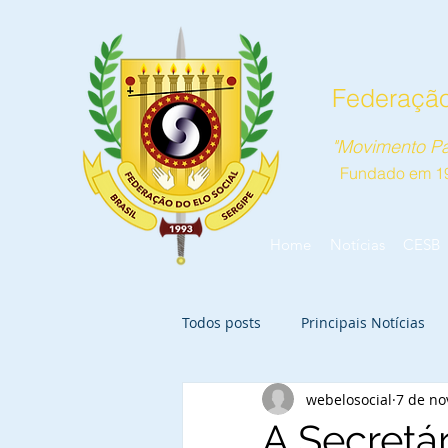
Federação
"Movimento Pa
Fundado em 1
Home
Notícias
CESB
Todos posts
Principais Notícias
webelosocial
7 de no
A Secretár