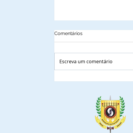
Comentários
Escreva um comentário
Autoridades municipais
do Estado de Sergipe que,
confirmaram a presença
nas solenidades de
outorga de Títulos de
Comendadores e
Embaixadoras da Ordem
do Mérito do Elo Social e
jantar solene