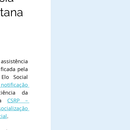
ntana
ssistência 
ficada pela 
lo Social 
notificação 
ência da 
ma 
CSRP – 
ocialização 
ial
. 