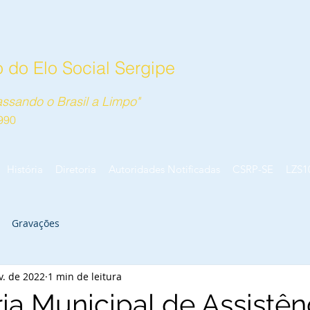
 do Elo Social Sergipe
ssando o Brasil a Limpo"
990
História
Diretoria
Autoridades Notificadas
CSRP-SE
LZS1
Gravações
v. de 2022
1 min de leitura
ia Municipal de Assistên