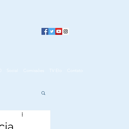
0
Social
Comissões
TV Elo
Contato
cia