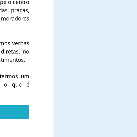
elo centro 
as, praças, 
 moradores 
mos verbas 
iretas, no 
stimentos.
 termos um 
e o que é 