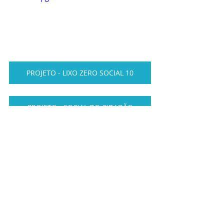
PROJETO - LIXO ZERO SOCIAL 10
PROJETO - SOCIAL DO CIDADÃO
PROJETO DE CURSOS VIVENCIAIS
PROJETO SOCIAL CARCERÁRIA