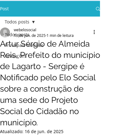
Post
Todos posts
webelosocial
Todos posts
13 de jun. de 2025
1 min de leitura
Artur Sérgio de Almeida
Principais Notícias
Reis, Prefeito do município
Gravações
de Lagarto - Sergipe é
Notificado pelo Elo Social
sobre a construção de
uma sede do Projeto
Social do Cidadão no
município.
Atualizado:
16 de jun. de 2025