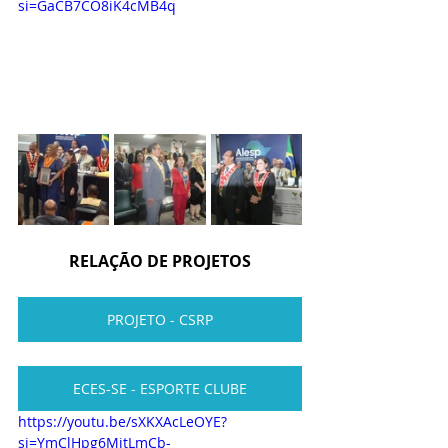
si=GaCB7CO8iK4cMB4q
RELAÇÃO DE PROJETOS
PROJETO - CSRP
ECES-SE - ESPORTE CLUBE
https://youtu.be/sXKXAcLeOYE?
si=YmClHpg6MitLmCb-