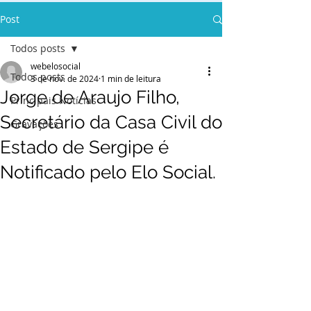
Post
Todos posts
webelosocial
Todos posts
3 de nov. de 2024
1 min de leitura
Jorge de Araujo Filho,
Principais Notícias
Secretário da Casa Civil do
Gravações
Estado de Sergipe é
Notificado pelo Elo Social.