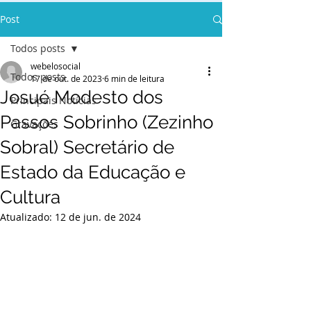
Post
Todos posts
webelosocial
Todos posts
17 de out. de 2023
6 min de leitura
Josué Modesto dos
Principais Notícias
Passos Sobrinho (Zezinho
Gravações
Sobral) Secretário de
Estado da Educação e
Cultura
Atualizado:
12 de jun. de 2024