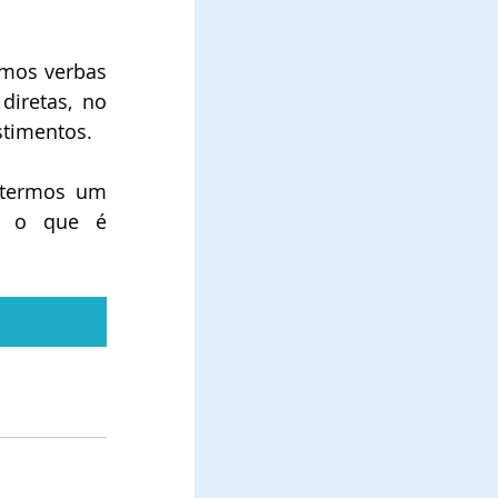
mos verbas 
iretas, no 
stimentos.
 termos um 
e o que é 