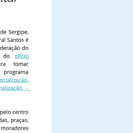
e Sergipe, 
l Santos é 
ederação do 
és do 
ofício 
ra tomar 
ciência da implantação do programa 
lização, 
nalização – 
elo centro 
as, praças, 
 moradores 