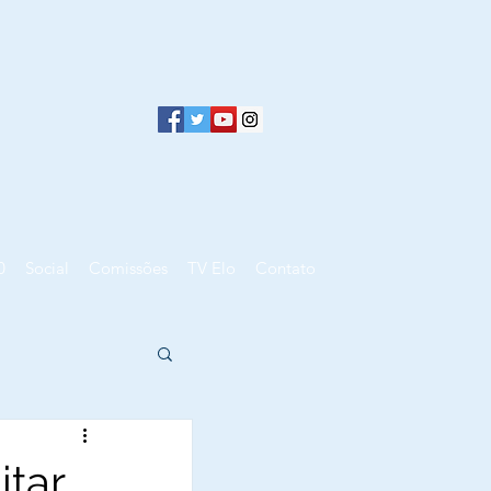
0
Social
Comissões
TV Elo
Contato
itar