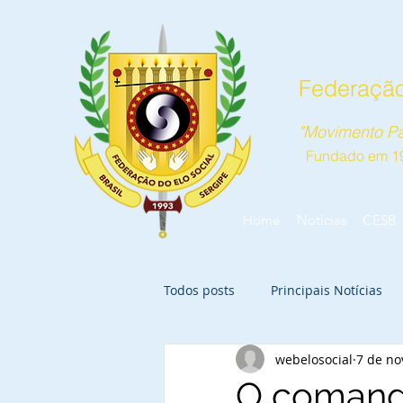
Federação
"Movimento Pa
Fundado em 1
Home
Notícias
CESB
Todos posts
Principais Notícias
webelosocial
7 de no
O comanda