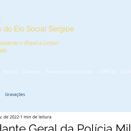
 do Elo Social Sergipe
ssando o Brasil a Limpo"
990
História
Diretoria
Autoridades Notificadas
CSRP-SE
LZS1
Gravações
v. de 2022
1 min de leitura
nte Geral da Polícia Mil