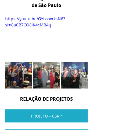
de São Paulo
https://youtu.be/GYLoaxrksN8?
si=GaCB7CO8iK4cMB4q
RELAÇÃO DE PROJETOS
PROJETO - CSRP