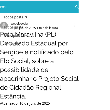
Post
Todos posts
webelosocial
Todos posts
12 de jun. de 2025
1 min de leitura
Pato Maravilha (PL)
Principais Notícias
Deputado Estadual por
Gravações
Sergipe é notificado pelo
Elo Social, sobre a
possibilidade de
apadrinhar o Projeto Social
do Cidadão Regional
Estância.
Atualizado:
16 de jun. de 2025