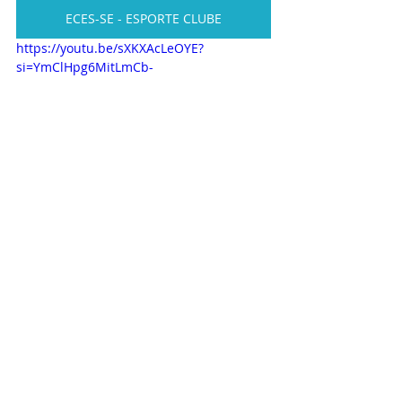
ECES-SE - ESPORTE CLUBE
https://youtu.be/sXKXAcLeOYE?
si=YmClHpg6MitLmCb-
PROJETO - LIXO ZERO SOCIAL 10
PROJETO - SOCIAL DO CIDADÃO
PROJETO DE CURSOS VIVENCIAIS
PROJETO SOCIAL CARCERÁRIA