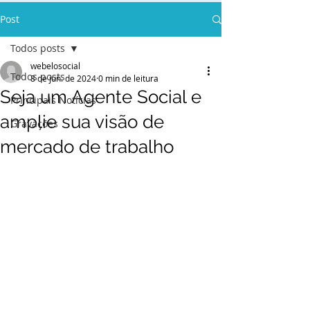
Post
Todos posts
webelosocial
Todos posts
8 de jun. de 2024
0 min de leitura
Seja um Agente Social e
Principais Notícias
amplie sua visão de
Gravações
mercado de trabalho