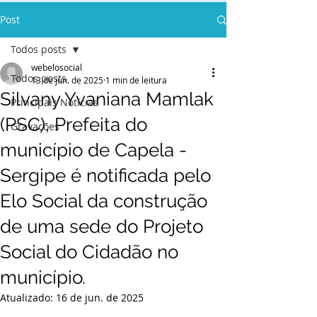
Post
Todos posts
webelosocial
Todos posts
13 de jun. de 2025
1 min de leitura
Silvany Yvaniana Mamlak
Principais Notícias
(PSC), Prefeita do
Gravações
município de Capela -
Sergipe é notificada pelo
Elo Social da construção
de uma sede do Projeto
Social do Cidadão no
município.
Atualizado:
16 de jun. de 2025