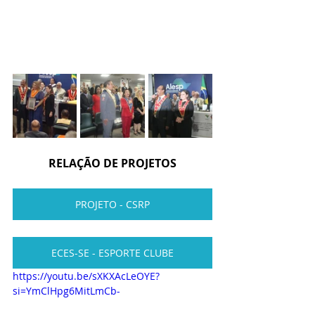
RELAÇÃO DE PROJETOS
PROJETO - CSRP
ECES-SE - ESPORTE CLUBE
https://youtu.be/sXKXAcLeOYE?
si=YmClHpg6MitLmCb-