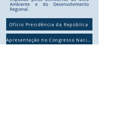
Ambiente e do Desenvolvimento
Regional.
Ofício Presidência da República
Apresentação no Congresso Nacional
Roteiro de Consórcios Municipais
Modelo Padrão de Convite
Diretoria de Implantação de Projeto:
Rua Cecília Bonilha nº 145, São Paulo -
Capital - (Sede Própria) Telefone:
+55 (11)
3991-9919
Todos os Direitos Reservados​ ©
2018
"Movimento Passando o Brasil a Limpo"