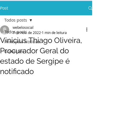
Post
Todos posts
webelosocial
Todos posts
7 de nov. de 2022
1 min de leitura
Vinicius Thiago Oliveira,
Principais Notícias
Procurador Geral do
Gravações
estado de Sergipe é
notificado